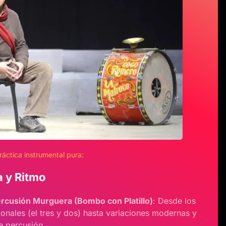
ráctica instrumental pura:
 y Ritmo
ercusión Murguera (Bombo con Platillo)
: Desde los
ionales (el tres y dos) hasta variaciones modernas y
e percusión.