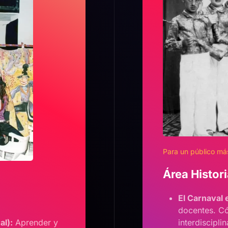
Para un público más
Área Histor
El Carnaval 
docentes. Có
al):
Aprender y
interdisciplin