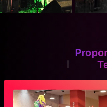
Propon
T