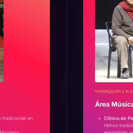
Investigación y la p
Área Música
 tradicional en
Clínica de P
ritmos tradic
Moldería,
ensambles d